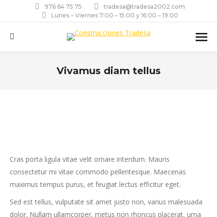
976 64 75 75
tradesa@tradesa2002.com
Lunes – Viernes 7:00 – 15:00 y 16:00 – 19:00
Buscar:
Vivamus diam tellus
Estás aquí:
Cras porta ligula vitae velit ornare interdum. Mauris
consectetur mi vitae commodo pellentesque. Maecenas
maximus tempus purus, et feugiat lectus efficitur eget.
Sed est tellus, vulputate sit amet justo non, varius malesuada
dolor. Nullam ullamcorper, metus non rhoncus placerat, urna