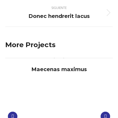
anterior
proyectos
SIGUIENTE
Donec hendrerit lacus
Proyecto
siguiente
More Projects
Maecenas maximus