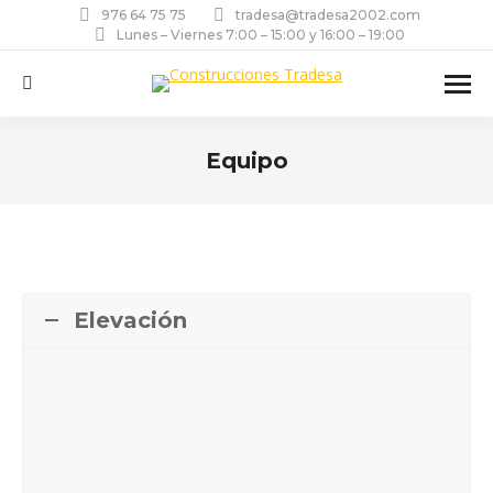
976 64 75 75
tradesa@tradesa2002.com
Lunes – Viernes 7:00 – 15:00 y 16:00 – 19:00
Buscar:
Equipo
Estás aquí:
Elevación
Grúas
Carretillas Elevadoras
Cargadores telescópicos